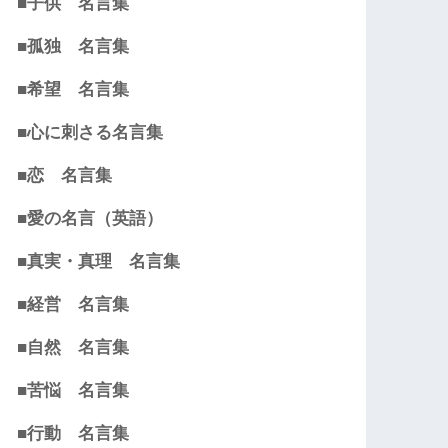
■子供 名言集
■孤独 名言集
■希望 名言集
■心に刺さる名言集
■恋 名言集
■愛の名言（英語）
■真実・真理 名言集
■経営 名言集
■自然 名言集
■苦悩 名言集
■行動 名言集